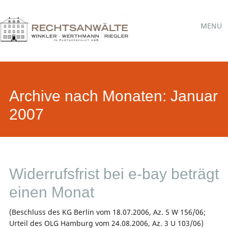
Hauptmen
Skip
MENU
to
content
Archive nach Monaten:
Januar
2007
Widerrufsfrist bei e-bay beträgt
einen Monat
(Beschluss des KG Berlin vom 18.07.2006, Az. 5 W 156/06;
Urteil des OLG Hamburg vom 24.08.2006, Az. 3 U 103/06)