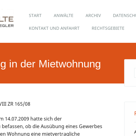
Hauptmenü
Skip
START
ANWÄLTE
ARCHIV
DATENSCH
to
content
KONTAKT UND ANFAHRT
RECHTSGEBIETE
 in der Mietwohnung
VIII ZR 165/08
 14.07.2009 hatte sich der
u befassen, ob die Ausübung eines Gewerbes
en Wohnung eine mietvertragliche