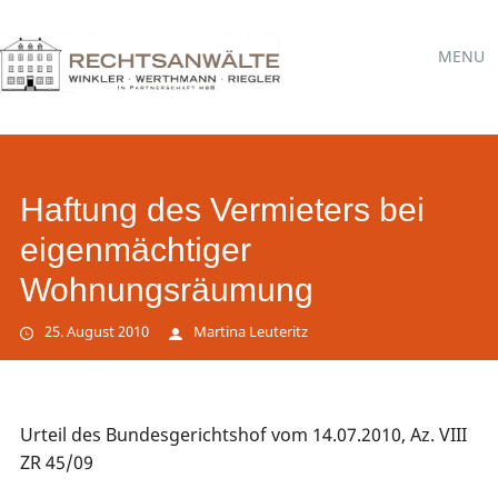
Hauptmen
Skip
MENU
to
content
Haftung des Vermieters bei
eigenmächtiger
Wohnungsräumung
25. August 2010
Martina Leuteritz
Urteil des Bundesgerichtshof vom 14.07.2010, Az. VIII
ZR 45/09