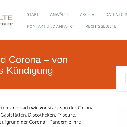
Hauptmenü
Skip
START
ANWÄLTE
ARCHIV
DATENSCH
to
content
KONTAKT UND ANFAHRT
RECHTSGEBIETE
d Corona – von
is Kündigung
n
ten sind nach wie vor stark von der Corona-
, Gaststätten, Discotheken, Friseure,
aufgrund der Corona – Pandemie ihre