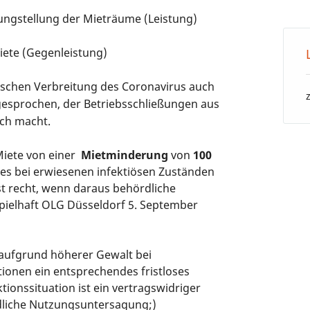
ungstellung der Mieträume (Leistung)
iete (Gegenleistung)
schen Verbreitung des Coronavirus auch
esprochen, der Betriebsschließungen aus
ich macht.
Miete von einer
Mietminderung
von
100
s bei erwiesenen infektiösen Zuständen
 erst recht, wenn daraus behördliche
pielhaft OLG Düsseldorf 5. September
aufgrund höherer Gewalt bei
tionen ein entsprechendes fristloses
ionssituation ist ein vertragswidriger
rdliche Nutzungsuntersagung;)