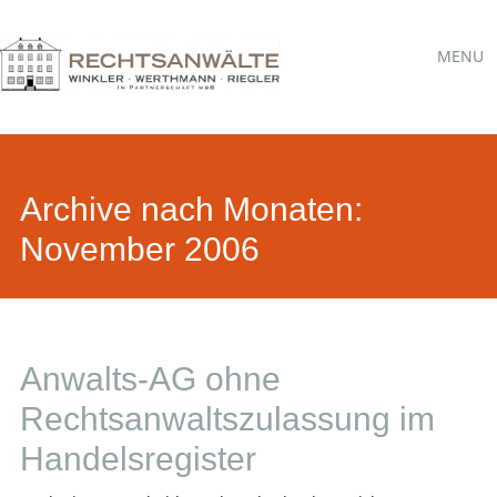
Hauptmen
Skip
MENU
to
content
Archive nach Monaten:
November 2006
Anwalts-AG ohne
Rechtsanwaltszulassung im
Handelsregister